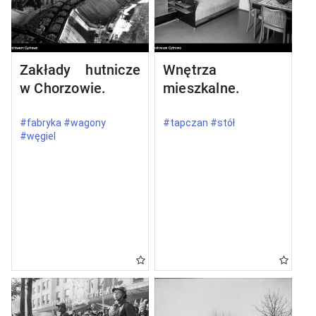
Zakłady hutnicze
Wnętrza
w Chorzowie.
mieszkalne.
#fabryka #wagony
#tapczan #stół
#węgiel