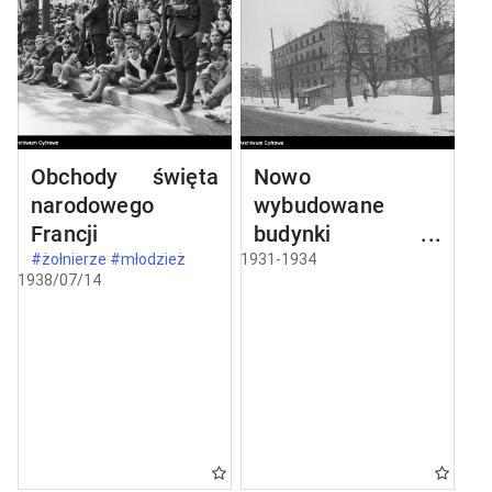
Obchody święta
Nowo
narodowego
wybudowane
Francji
budynki w
Częstochowie
#żołnierze #młodzież
1931-1934
1938/07/14