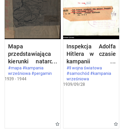
Mapa
Inspekcja Adolfa
przedstawiająca
Hitlera w czasie
kierunki natarcia
kampanii
armii niemieckiej
wrześniowej
#mapa #kampania
#II wojna światowa
wrześniowa #pergamin
#samochód #kampania
na Polskę we
1939 - 1944
wrześniowa
wrześniu 1939
1939/09/28