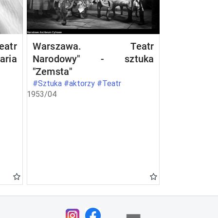
atr
Warszawa. Teatr
aria
Narodowy" - sztuka
"Zemsta"
#Sztuka #aktorzy #Teatr
1953/04