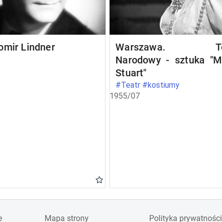
omir Lindner
Warszawa. Te
Narodowy - sztuka "M
Stuart"
#Teatr #kostiumy
1955/07
e
Mapa strony
Polityka prywatności