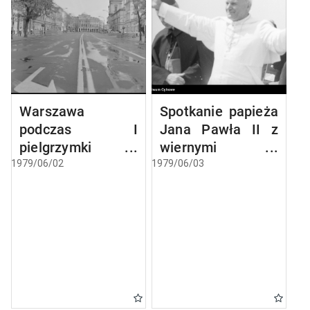
Warszawa
Spotkanie papieża
podczas I
Jana Pawła II z
pielgrzymki
wiernymi w
papieża Jana
Gębarzewie pod
1979/06/02
1979/06/03
Pawła II do Polski
Gnieznem
podczas I
pielgrzymki do
Polski