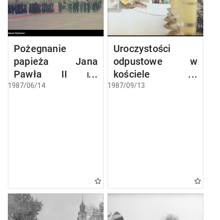
Pożegnanie
Uroczystości
papieża Jana
odpustowe w
Pawła II na
kościele
lotnisku Okęcie w
Narodzenia
1987/06/14
1987/09/13
Warszawie
Najświętszej
kończące III
Maryi Panny w
pielgrzymkę do
Biechowie
Polski