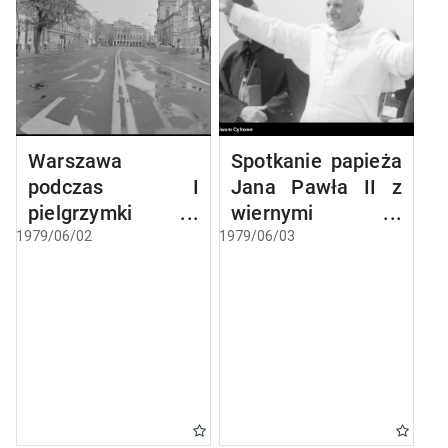
Warszawa
Spotkanie papieża
podczas I
Jana Pawła II z
pielgrzymki
wiernymi w
papieża Jana
Gębarzewie pod
1979/06/02
1979/06/03
Pawła II do Polski
Gnieznem
podczas I
pielgrzymki do
Polski