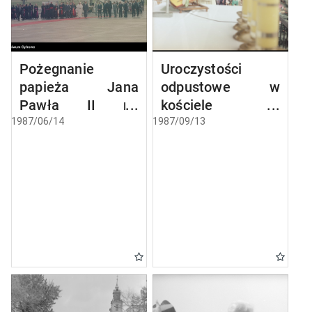
Pożegnanie
Uroczystości
papieża Jana
odpustowe w
Pawła II na
kościele
lotnisku Okęcie w
Narodzenia
1987/06/14
1987/09/13
Warszawie
Najświętszej
kończące III
Maryi Panny w
pielgrzymkę do
Biechowie
Polski