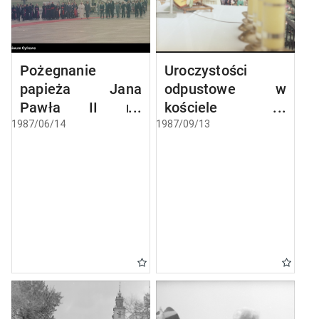
Pożegnanie
Uroczystości
papieża Jana
odpustowe w
Pawła II na
kościele
lotnisku Okęcie w
Narodzenia
1987/06/14
1987/09/13
Warszawie
Najświętszej
kończące III
Maryi Panny w
pielgrzymkę do
Biechowie
Polski