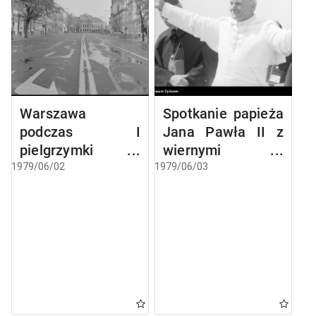
Warszawa
Spotkanie papieża
podczas I
Jana Pawła II z
pielgrzymki
wiernymi w
papieża Jana
Gębarzewie pod
1979/06/02
1979/06/03
Pawła II do Polski
Gnieznem
podczas I
pielgrzymki do
Polski