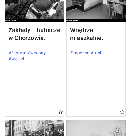
Zakłady hutnicze
Wnętrza
w Chorzowie.
mieszkalne.
#fabryka #wagony
#tapczan #stół
#węgiel