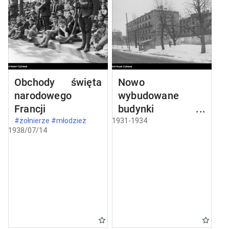
Obchody święta
Nowo
narodowego
wybudowane
Francji
budynki w
Częstochowie
#żołnierze #młodzież
1931-1934
1938/07/14