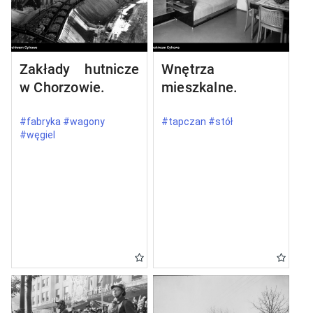
Zakłady hutnicze
Wnętrza
w Chorzowie.
mieszkalne.
#fabryka #wagony
#tapczan #stół
#węgiel