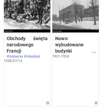
Obchody święta
Nowo
narodowego
wybudowane
Francji
budynki w
Częstochowie
#żołnierze #młodzież
1931-1934
1938/07/14