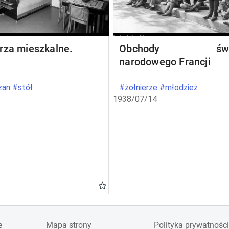
rza mieszkalne.
Obchody świę
narodowego Francji
an #stół
#żołnierze #młodzież
1938/07/14
e
Mapa strony
Polityka prywatności