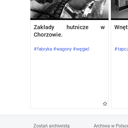
Zakłady hutnicze w
Wnęt
Chorzowie.
#fabryka #wagony #węgiel
#tapcz
Zostań archiwistą
Archiwa w Polsc