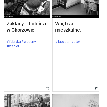
Zakłady hutnicze
Wnętrza
w Chorzowie.
mieszkalne.
#fabryka #wagony
#tapczan #stół
#węgiel