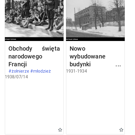
Obchody święta
Nowo
narodowego
wybudowane
Francji
budynki w
Częstochowie
#żołnierze #młodzież
1931-1934
1938/07/14