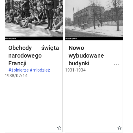
Obchody święta
Nowo
narodowego
wybudowane
Francji
budynki w
Częstochowie
#żołnierze #młodzież
1931-1934
1938/07/14