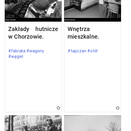
Zakłady hutnicze
Wnętrza
w Chorzowie.
mieszkalne.
#fabryka #wagony
#tapczan #stół
#węgiel