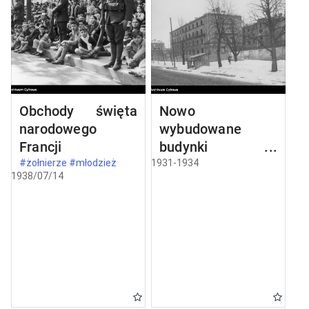
Obchody święta
Nowo
narodowego
wybudowane
Francji
budynki w
Częstochowie
#żołnierze #młodzież
1931-1934
1938/07/14