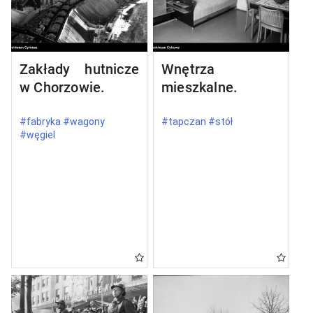
Zakłady hutnicze
Wnętrza
w Chorzowie.
mieszkalne.
#fabryka #wagony
#tapczan #stół
#węgiel