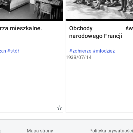
rza mieszkalne.
Obchody świę
narodowego Francji
an #stół
#żołnierze #młodzież
1938/07/14
e
Mapa strony
Polityka prywatności