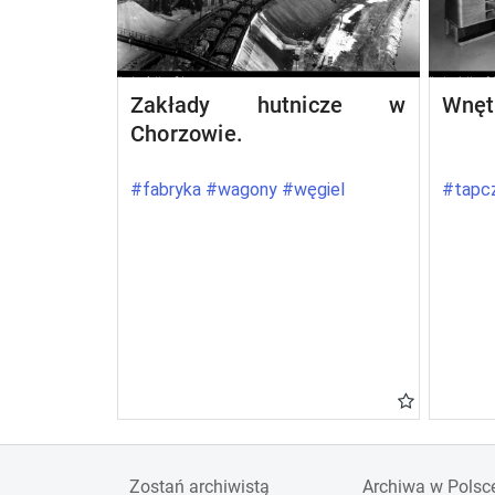
Zakłady hutnicze w
Wnęt
Chorzowie.
#fabryka #wagony #węgiel
#tapcz
Zostań archiwistą
Archiwa w Polsc