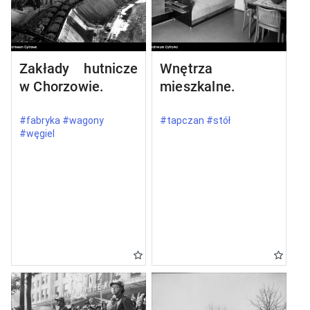
Zakłady hutnicze
Wnętrza
w Chorzowie.
mieszkalne.
#fabryka #wagony
#tapczan #stół
#węgiel