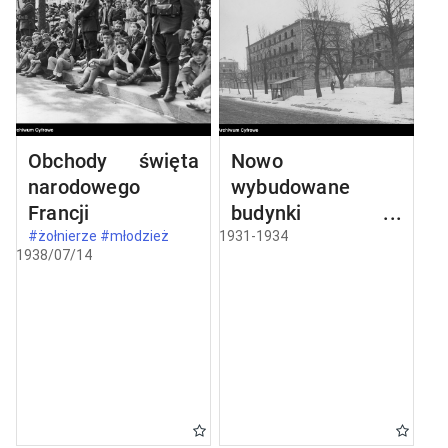
Obchody święta
Nowo
narodowego
wybudowane
Francji
budynki w
Częstochowie
#żołnierze #młodzież
1931-1934
1938/07/14