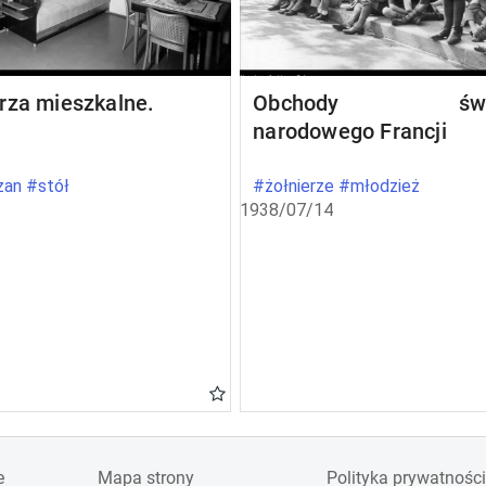
rza mieszkalne.
Obchody świę
narodowego Francji
an #stół
#żołnierze #młodzież
1938/07/14
e
Mapa strony
Polityka prywatności