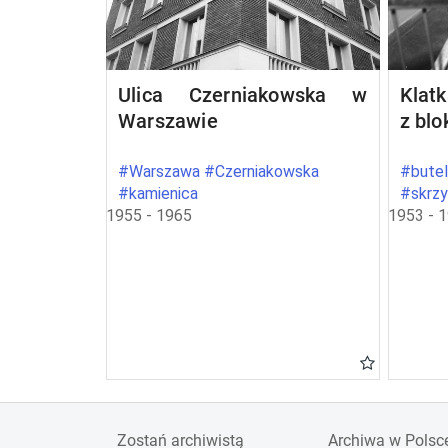
Ulica Czerniakowska w
Klat
Warszawie
z bl
#Warszawa #Czerniakowska
#butel
#kamienica
#skrz
1955 - 1965
1953 - 
Zostań archiwistą
Archiwa w Polsc