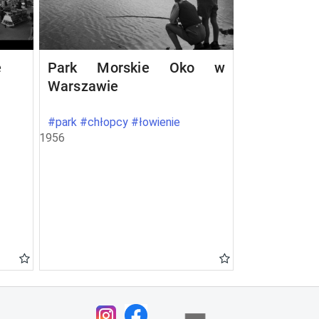
e
Park Morskie Oko w
Warszawie
#park #chłopcy #łowienie
1956