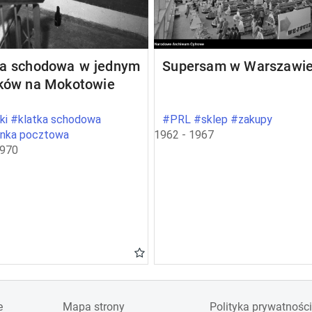
ka schodowa w jednym
Supersam w Warszawi
oków na Mokotowie
ki #klatka schodowa
#PRL #sklep #zakupy
ynka pocztowa
1962 - 1967
1970
e
Mapa strony
Polityka prywatności