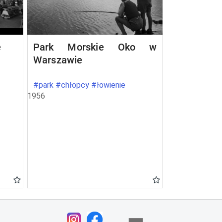
e
Park Morskie Oko w
Warszawie
#park #chłopcy #łowienie
1956