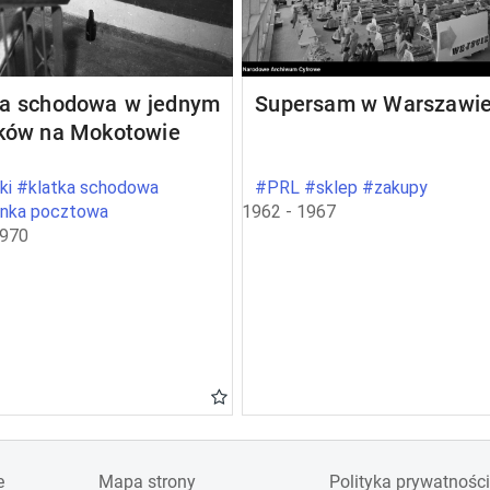
ka schodowa w jednym
Supersam w Warszawi
oków na Mokotowie
ki #klatka schodowa
#PRL #sklep #zakupy
ynka pocztowa
1962 - 1967
1970
e
Mapa strony
Polityka prywatności