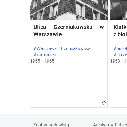
Ulica Czerniakowska w
Klat
Warszawie
z bl
#Warszawa #Czerniakowska
#butel
#kamienica
#skrz
1955 - 1965
1953 - 
Zostań archiwistą
Archiwa w Polsc