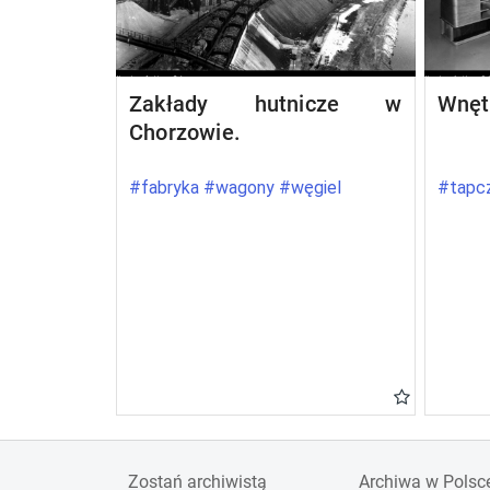
Zakłady hutnicze w
Wnęt
Chorzowie.
#fabryka #wagony #węgiel
#tapcz
Zostań archiwistą
Archiwa w Polsc