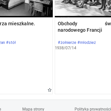
rza mieszkalne.
Obchody świę
narodowego Francji
an #stół
#żołnierze #młodzież
1938/07/14
e
Mapa strony
Polityka prywatności