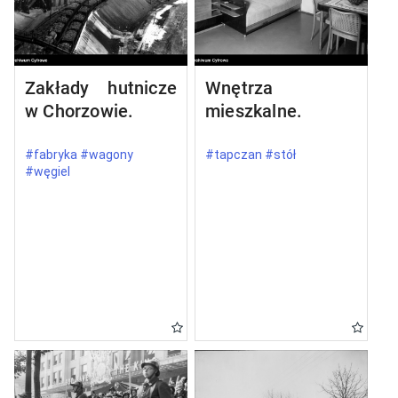
Zakłady hutnicze
Wnętrza
w Chorzowie.
mieszkalne.
#fabryka #wagony
#tapczan #stół
#węgiel