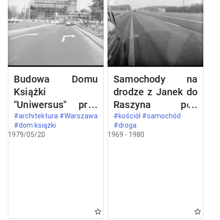
Budowa Domu
Samochody na
Książki
drodze z Janek do
"Uniwersus" przy
Raszyna pod
ul. Belwederskiej
Warszawą
#architektura #Warszawa
#kościół #samochód
#dom książki
#droga
20/22 w
1979/05/20
1969 - 1980
Warszawie