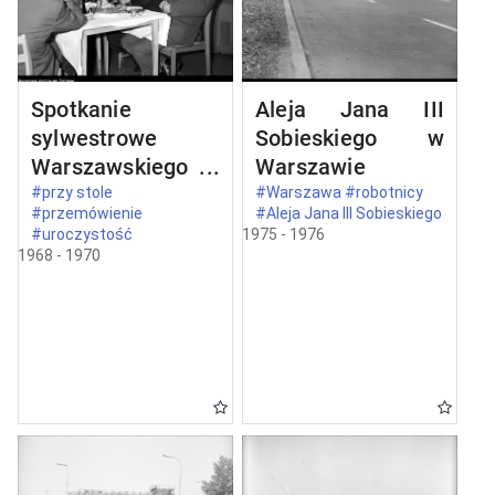
Spotkanie
Aleja Jana III
sylwestrowe
Sobieskiego w
Warszawskiego
Warszawie
Komitetu
#przy stole
#Warszawa #robotnicy
#przemówienie
#Aleja Jana III Sobieskiego
Zjednoczonego
#uroczystość
1975 - 1976
Stronnictwa
1968 - 1970
Ludowego w
Warszawie