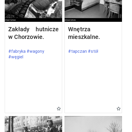
Zakłady hutnicze
Wnętrza
w Chorzowie.
mieszkalne.
#fabryka #wagony
#tapczan #stół
#węgiel