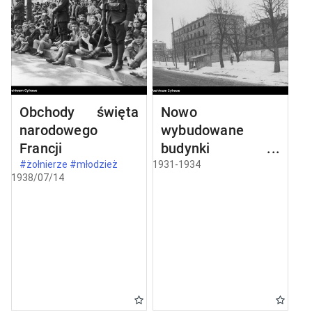
Obchody święta
Nowo
narodowego
wybudowane
Francji
budynki w
Częstochowie
#żołnierze #młodzież
1931-1934
1938/07/14