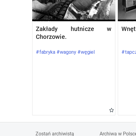
Zakłady hutnicze w
Wnęt
Chorzowie.
#fabryka #wagony #węgiel
#tapcz
Zostań archiwistą
Archiwa w Polsc