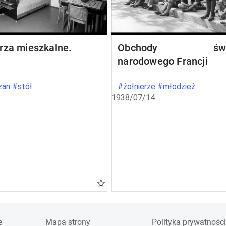
rza mieszkalne.
Obchody świę
narodowego Francji
an #stół
#żołnierze #młodzież
1938/07/14
e
Mapa strony
Polityka prywatności