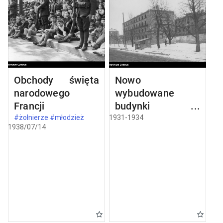
Obchody święta
Nowo
narodowego
wybudowane
Francji
budynki w
Częstochowie
#żołnierze #młodzież
1931-1934
1938/07/14