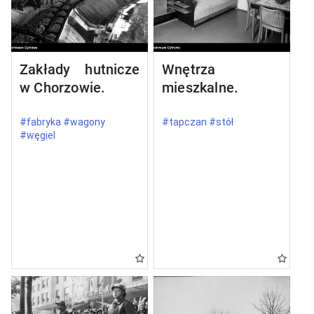
Zakłady hutnicze
Wnętrza
w Chorzowie.
mieszkalne.
#fabryka #wagony
#tapczan #stół
#węgiel