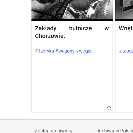
Zakłady hutnicze w
Wnęt
Chorzowie.
#fabryka #wagony #węgiel
#tapcz
Zostań archiwistą
Archiwa w Polsc