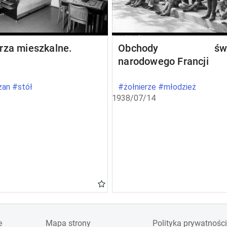
rza mieszkalne.
Obchody świę
narodowego Francji
an #stół
#żołnierze #młodzież
1938/07/14
e
Mapa strony
Polityka prywatności