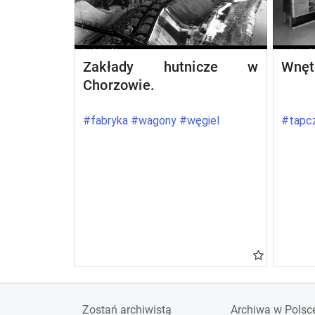
Zakłady hutnicze w
Wnęt
Chorzowie.
#fabryka #wagony #węgiel
#tapcz
Zostań archiwistą
Archiwa w Polsc