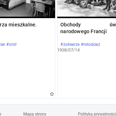
rza mieszkalne.
Obchody świę
narodowego Francji
an #stół
#żołnierze #młodzież
1938/07/14
e
Mapa strony
Polityka prywatności