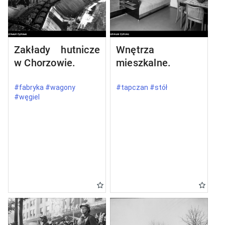
Zakłady hutnicze
Wnętrza
w Chorzowie.
mieszkalne.
#fabryka #wagony
#tapczan #stół
#węgiel