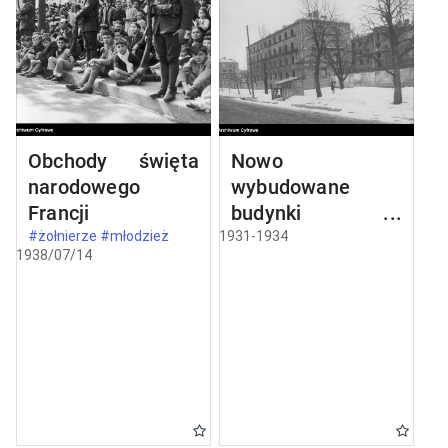
Obchody święta
Nowo
narodowego
wybudowane
Francji
budynki w
Częstochowie
#żołnierze #młodzież
1931-1934
1938/07/14