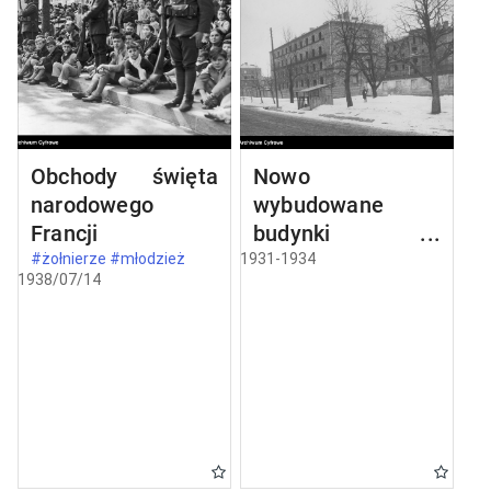
Obchody święta
Nowo
narodowego
wybudowane
Francji
budynki w
Częstochowie
#żołnierze #młodzież
1931-1934
1938/07/14