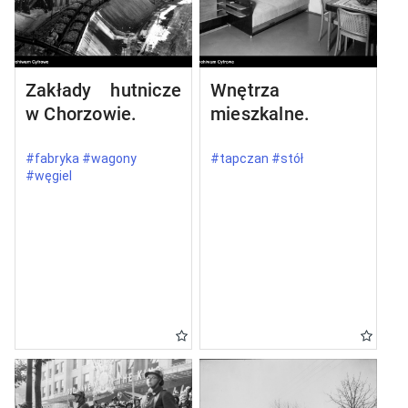
Zakłady hutnicze
Wnętrza
w Chorzowie.
mieszkalne.
#fabryka #wagony
#tapczan #stół
#węgiel