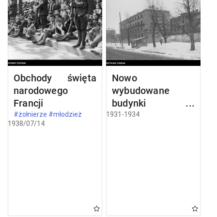
Obchody święta
Nowo
narodowego
wybudowane
Francji
budynki w
Częstochowie
#żołnierze #młodzież
1931-1934
1938/07/14