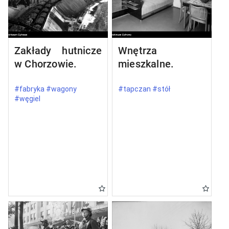
Zakłady hutnicze
Wnętrza
w Chorzowie.
mieszkalne.
#fabryka #wagony
#tapczan #stół
#węgiel