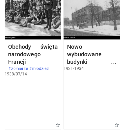
Obchody święta
Nowo
narodowego
wybudowane
Francji
budynki w
Częstochowie
#żołnierze #młodzież
1931-1934
1938/07/14