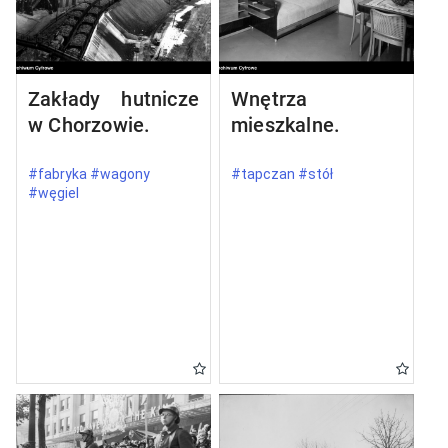
Zakłady hutnicze
Wnętrza
w Chorzowie.
mieszkalne.
#fabryka #wagony
#tapczan #stół
#węgiel