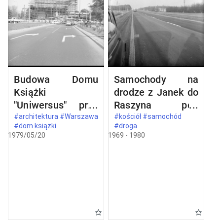
Budowa Domu
Samochody na
Książki
drodze z Janek do
"Uniwersus" przy
Raszyna pod
ul. Belwederskiej
Warszawą
#architektura #Warszawa
#kościół #samochód
#dom książki
#droga
20/22 w
1979/05/20
1969 - 1980
Warszawie