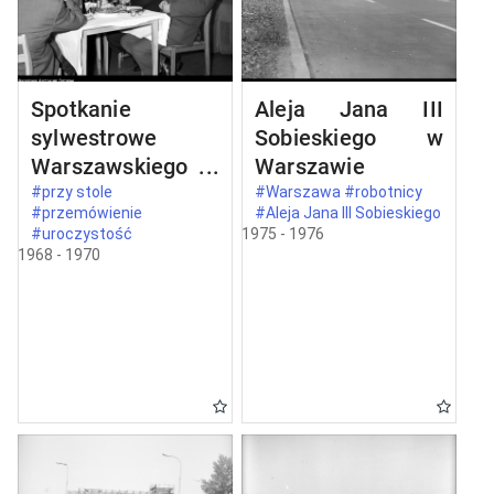
Spotkanie
Aleja Jana III
sylwestrowe
Sobieskiego w
Warszawskiego
Warszawie
Komitetu
#przy stole
#Warszawa #robotnicy
#przemówienie
#Aleja Jana III Sobieskiego
Zjednoczonego
#uroczystość
1975 - 1976
Stronnictwa
1968 - 1970
Ludowego w
Warszawie