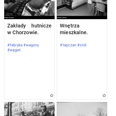
Zakłady hutnicze
Wnętrza
w Chorzowie.
mieszkalne.
#fabryka #wagony
#tapczan #stół
#węgiel