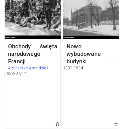
Obchody święta
Nowo
narodowego
wybudowane
Francji
budynki w
Częstochowie
#żołnierze #młodzież
1931-1934
1938/07/14