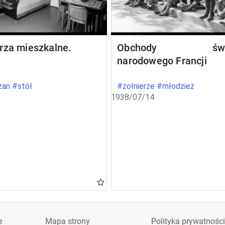
rza mieszkalne.
Obchody świę
narodowego Francji
an #stół
#żołnierze #młodzież
1938/07/14
e
Mapa strony
Polityka prywatności