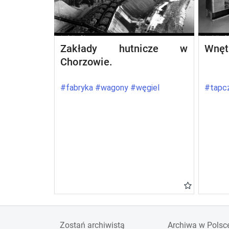
Zakłady hutnicze w
Wnęt
Chorzowie.
#fabryka #wagony #węgiel
#tapcz
Zostań archiwistą
Archiwa w Polsc