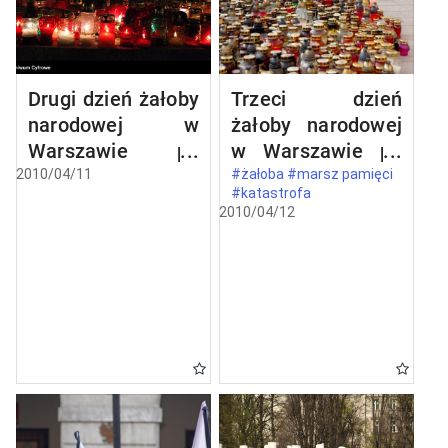
Drugi dzień żałoby
Trzeci dzień
narodowej w
żałoby narodowej
Warszawie po
w Warszawie po
katastrofie
katastrofie
2010/04/11
#żałoba #marsz pamięci
#katastrofa
lotniczej w
lotniczej w
2010/04/12
Smoleńsku
Smoleńsku