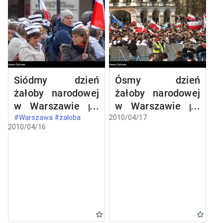
Siódmy dzień
Ósmy dzień
żałoby narodowej
żałoby narodowej
w Warszawie po
w Warszawie po
katastrofie
katastrofie
#Warszawa #żałoba
2010/04/17
2010/04/16
lotniczej w
lotniczej w
Smoleńsku
Smoleńsku