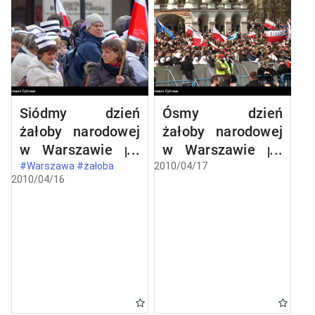
Siódmy dzień
Ósmy dzień
żałoby narodowej
żałoby narodowej
w Warszawie po
w Warszawie po
katastrofie
katastrofie
#Warszawa #żałoba
2010/04/17
2010/04/16
lotniczej w
lotniczej w
Smoleńsku
Smoleńsku