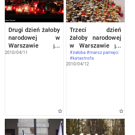
Drugi dzień żałoby
Trzeci dzień
narodowej w
żałoby narodowej
Warszawie po
w Warszawie po
katastrofie
katastrofie
2010/04/11
#żałoba #marsz pamięci
#katastrofa
lotniczej w
lotniczej w
2010/04/12
Smoleńsku
Smoleńsku