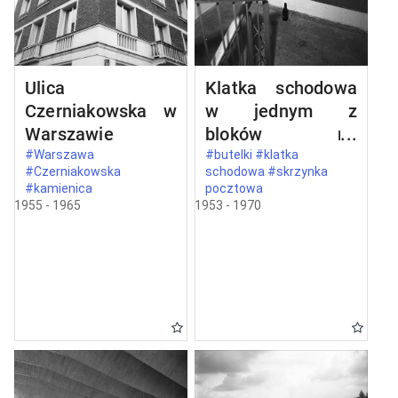
Ulica
Klatka schodowa
Czerniakowska w
w jednym z
Warszawie
bloków na
Mokotowie
#Warszawa
#butelki #klatka
#Czerniakowska
schodowa #skrzynka
#kamienica
pocztowa
1955 - 1965
1953 - 1970