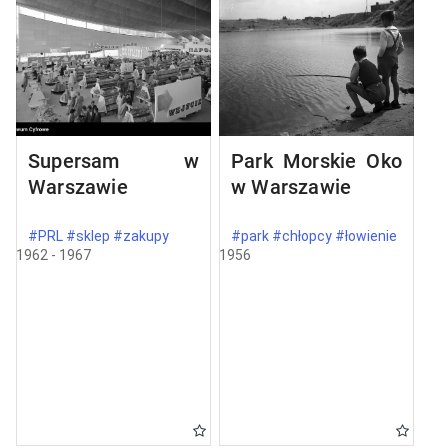
Supersam w
Park Morskie Oko
Warszawie
w Warszawie
#PRL #sklep #zakupy
#park #chłopcy #łowienie
1962 - 1967
1956