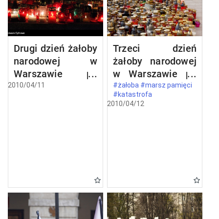
Drugi dzień żałoby
Trzeci dzień
narodowej w
żałoby narodowej
Warszawie po
w Warszawie po
katastrofie
katastrofie
2010/04/11
#żałoba #marsz pamięci
#katastrofa
lotniczej w
lotniczej w
2010/04/12
Smoleńsku
Smoleńsku