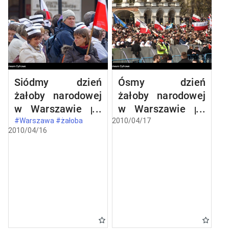
Siódmy dzień
Ósmy dzień
żałoby narodowej
żałoby narodowej
w Warszawie po
w Warszawie po
katastrofie
katastrofie
#Warszawa #żałoba
2010/04/17
2010/04/16
lotniczej w
lotniczej w
Smoleńsku
Smoleńsku