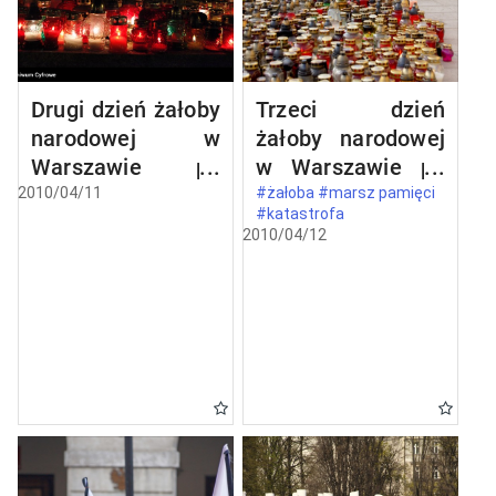
Drugi dzień żałoby
Trzeci dzień
narodowej w
żałoby narodowej
Warszawie po
w Warszawie po
katastrofie
katastrofie
2010/04/11
#żałoba #marsz pamięci
#katastrofa
lotniczej w
lotniczej w
2010/04/12
Smoleńsku
Smoleńsku