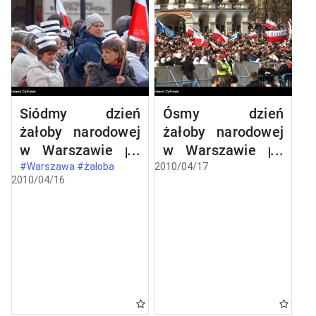
Siódmy dzień
Ósmy dzień
żałoby narodowej
żałoby narodowej
w Warszawie po
w Warszawie po
katastrofie
katastrofie
#Warszawa #żałoba
2010/04/17
2010/04/16
lotniczej w
lotniczej w
Smoleńsku
Smoleńsku