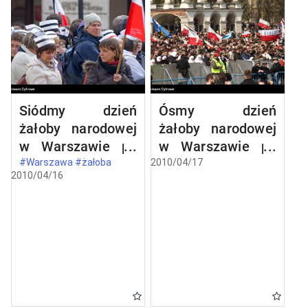
Siódmy dzień
Ósmy dzień
żałoby narodowej
żałoby narodowej
w Warszawie po
w Warszawie po
katastrofie
katastrofie
#Warszawa #żałoba
2010/04/17
2010/04/16
lotniczej w
lotniczej w
Smoleńsku
Smoleńsku