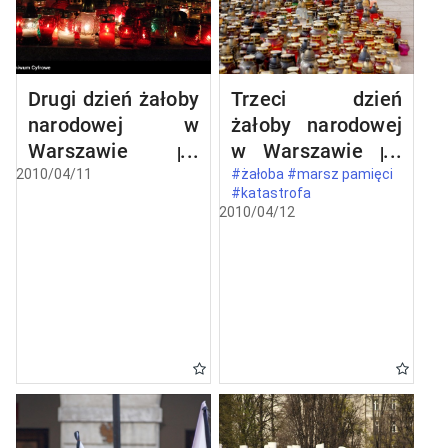
Drugi dzień żałoby
Trzeci dzień
narodowej w
żałoby narodowej
Warszawie po
w Warszawie po
katastrofie
katastrofie
2010/04/11
#żałoba #marsz pamięci
#katastrofa
lotniczej w
lotniczej w
2010/04/12
Smoleńsku
Smoleńsku