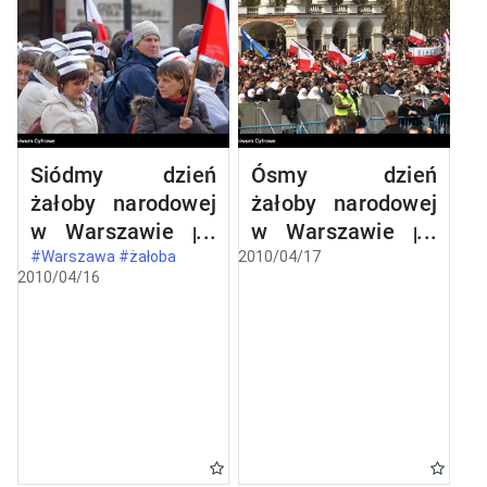
Siódmy dzień
Ósmy dzień
żałoby narodowej
żałoby narodowej
w Warszawie po
w Warszawie po
katastrofie
katastrofie
#Warszawa #żałoba
2010/04/17
2010/04/16
lotniczej w
lotniczej w
Smoleńsku
Smoleńsku