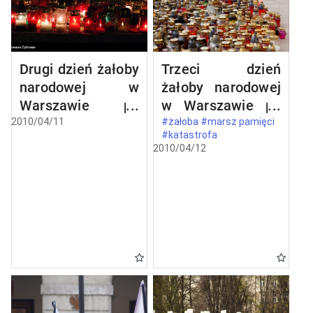
Drugi dzień żałoby
Trzeci dzień
narodowej w
żałoby narodowej
Warszawie po
w Warszawie po
katastrofie
katastrofie
2010/04/11
#żałoba #marsz pamięci
#katastrofa
lotniczej w
lotniczej w
2010/04/12
Smoleńsku
Smoleńsku