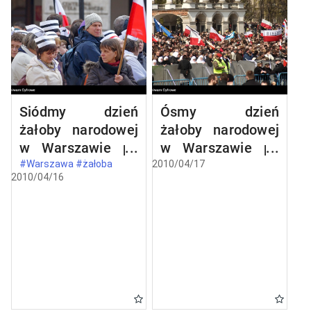
Siódmy dzień
Ósmy dzień
żałoby narodowej
żałoby narodowej
w Warszawie po
w Warszawie po
katastrofie
katastrofie
#Warszawa #żałoba
2010/04/17
2010/04/16
lotniczej w
lotniczej w
Smoleńsku
Smoleńsku