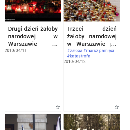
Drugi dzień żałoby
Trzeci dzień
narodowej w
żałoby narodowej
Warszawie po
w Warszawie po
katastrofie
katastrofie
2010/04/11
#żałoba #marsz pamięci
#katastrofa
lotniczej w
lotniczej w
2010/04/12
Smoleńsku
Smoleńsku