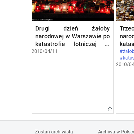
Drugi dzień żałoby
Trz
narodowej w Warszawie po
naro
katastrofie lotniczej w
kata
Smoleńsku
Smol
2010/04/11
#żałob
#katas
2010/04
Zostań archiwistą
Archiwa w Polsc