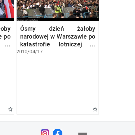
oby
Ósmy dzień żałoby
e po
narodowej w Warszawie po
ej w
katastrofie lotniczej w
Smoleńsku
2010/04/17