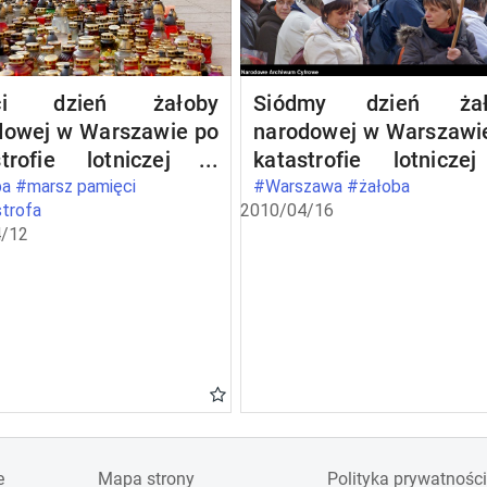
eci dzień żałoby
Siódmy dzień żał
dowej w Warszawie po
narodowej w Warszawi
strofie lotniczej w
katastrofie lotnicz
eńsku
Smoleńsku
a #marsz pamięci
#Warszawa #żałoba
trofa
2010/04/16
/12
e
Mapa strony
Polityka prywatności