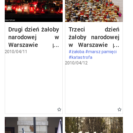
Drugi dzień żałoby
Trzeci dzień
narodowej w
żałoby narodowej
Warszawie po
w Warszawie po
katastrofie
katastrofie
2010/04/11
#żałoba #marsz pamięci
#katastrofa
lotniczej w
lotniczej w
2010/04/12
Smoleńsku
Smoleńsku