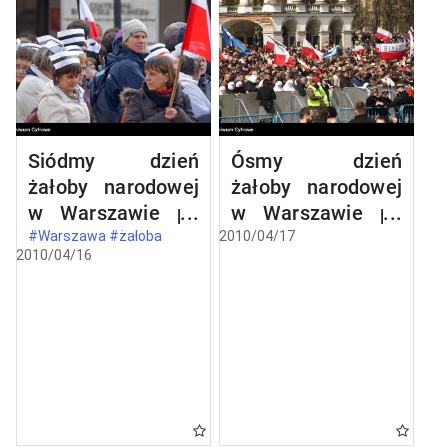
Siódmy dzień
Ósmy dzień
żałoby narodowej
żałoby narodowej
w Warszawie po
w Warszawie po
katastrofie
katastrofie
#Warszawa #żałoba
2010/04/17
2010/04/16
lotniczej w
lotniczej w
Smoleńsku
Smoleńsku