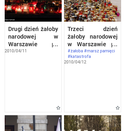
Drugi dzień żałoby
Trzeci dzień
narodowej w
żałoby narodowej
Warszawie po
w Warszawie po
katastrofie
katastrofie
2010/04/11
#żałoba #marsz pamięci
#katastrofa
lotniczej w
lotniczej w
2010/04/12
Smoleńsku
Smoleńsku