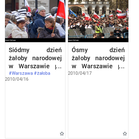
Siódmy dzień
Ósmy dzień
żałoby narodowej
żałoby narodowej
w Warszawie po
w Warszawie po
katastrofie
katastrofie
#Warszawa #żałoba
2010/04/17
2010/04/16
lotniczej w
lotniczej w
Smoleńsku
Smoleńsku