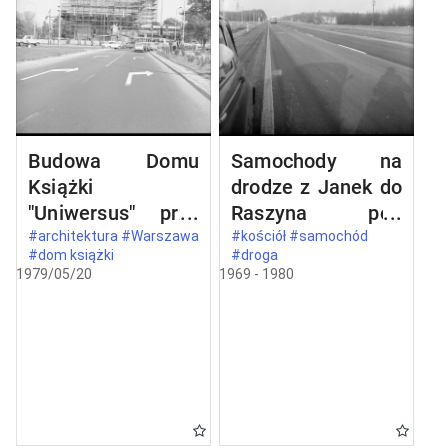
Budowa Domu
Samochody na
Książki
drodze z Janek do
"Uniwersus" przy
Raszyna pod
ul. Belwederskiej
Warszawą
#architektura #Warszawa
#kościół #samochód
#dom książki
#droga
20/22 w
1979/05/20
1969 - 1980
Warszawie