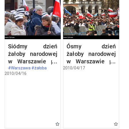
Siódmy dzień
Ósmy dzień
żałoby narodowej
żałoby narodowej
w Warszawie po
w Warszawie po
katastrofie
katastrofie
#Warszawa #żałoba
2010/04/17
2010/04/16
lotniczej w
lotniczej w
Smoleńsku
Smoleńsku