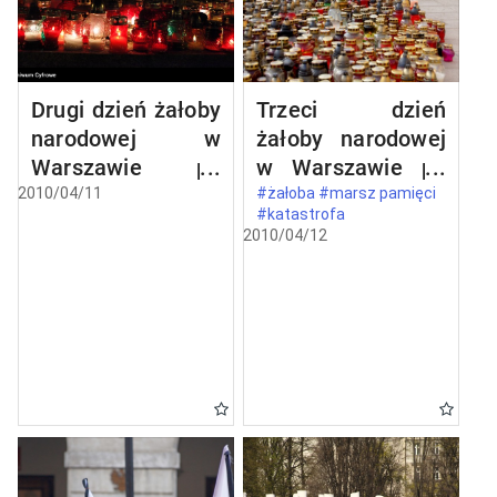
Drugi dzień żałoby
Trzeci dzień
narodowej w
żałoby narodowej
Warszawie po
w Warszawie po
katastrofie
katastrofie
2010/04/11
#żałoba #marsz pamięci
#katastrofa
lotniczej w
lotniczej w
2010/04/12
Smoleńsku
Smoleńsku