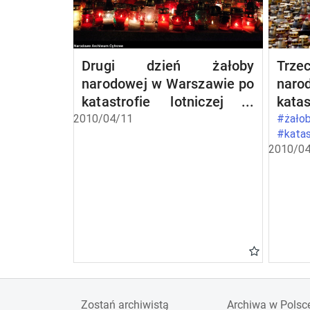
Drugi dzień żałoby
Trz
narodowej w Warszawie po
naro
katastrofie lotniczej w
kata
Smoleńsku
Smol
2010/04/11
#żałob
#katas
2010/04
Zostań archiwistą
Archiwa w Polsc