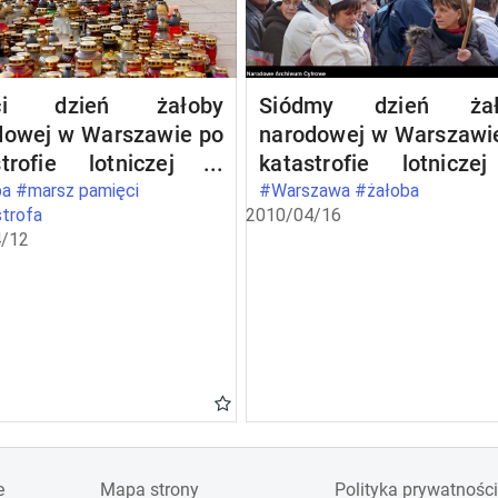
eci dzień żałoby
Siódmy dzień żał
dowej w Warszawie po
narodowej w Warszawi
strofie lotniczej w
katastrofie lotnicz
eńsku
Smoleńsku
a #marsz pamięci
#Warszawa #żałoba
trofa
2010/04/16
/12
e
Mapa strony
Polityka prywatności