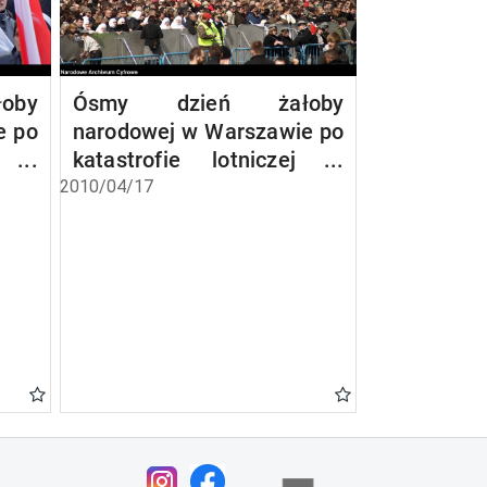
oby
Ósmy dzień żałoby
e po
narodowej w Warszawie po
ej w
katastrofie lotniczej w
Smoleńsku
2010/04/17