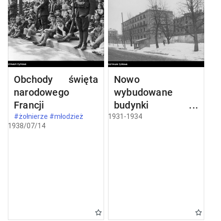
Obchody święta
Nowo
narodowego
wybudowane
Francji
budynki w
Częstochowie
#żołnierze #młodzież
1931-1934
1938/07/14