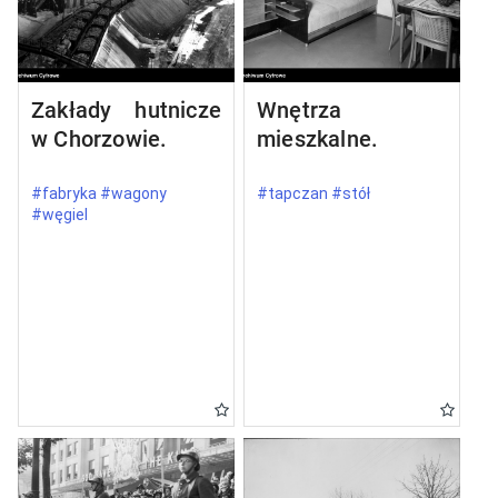
Zakłady hutnicze
Wnętrza
w Chorzowie.
mieszkalne.
#fabryka #wagony
#tapczan #stół
#węgiel