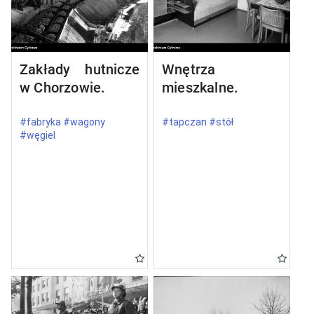
Zakłady hutnicze
Wnętrza
w Chorzowie.
mieszkalne.
#fabryka #wagony
#tapczan #stół
#węgiel