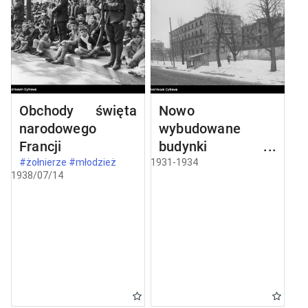
Obchody święta
Nowo
narodowego
wybudowane
Francji
budynki w
Częstochowie
#żołnierze #młodzież
1931-1934
1938/07/14