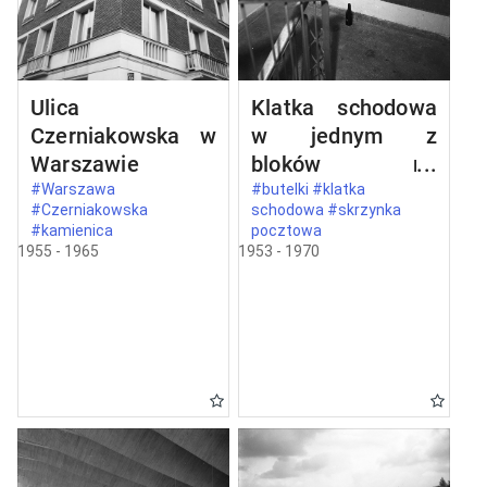
Ulica
Klatka schodowa
Czerniakowska w
w jednym z
Warszawie
bloków na
Mokotowie
#Warszawa
#butelki #klatka
#Czerniakowska
schodowa #skrzynka
#kamienica
pocztowa
1955 - 1965
1953 - 1970