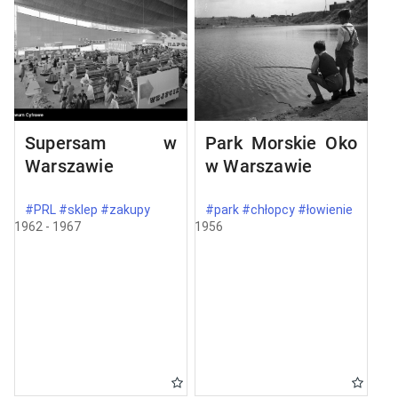
Supersam w
Park Morskie Oko
Warszawie
w Warszawie
#PRL #sklep #zakupy
#park #chłopcy #łowienie
1962 - 1967
1956