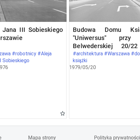
 Jana III Sobieskiego
Budowa Domu Ksią
rszawie
"Uniwersus" przy 
Belwederskiej 20/2
Warszawie
awa #robotnicy #Aleja
#architektura #Warszawa #d
II Sobieskiego
książki
1976
1979/05/20
e
Mapa strony
Polityka prywatności