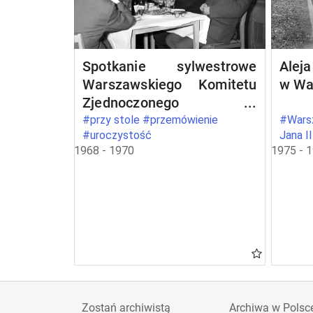
Spotkanie sylwestrowe
Aleja
Warszawskiego Komitetu
w Wa
Zjednoczonego
Stronnictwa Ludowego w
#przy stole #przemówienie
#Warsz
#uroczystość
Jana I
Warszawie
1968 - 1970
1975 - 
Zostań archiwistą
Archiwa w Polsc