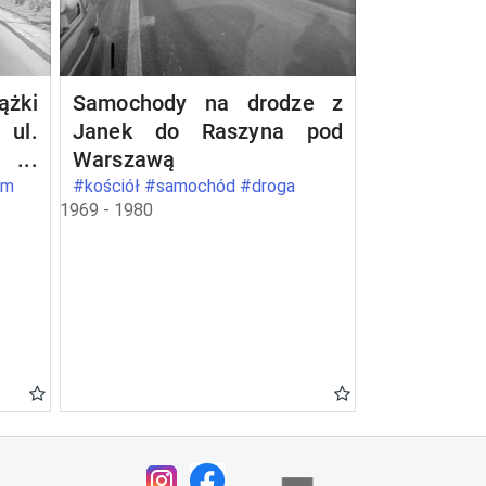
żki
Samochody na drodze z
ul.
Janek do Raszyna pod
2 w
Warszawą
om
#kościół #samochód #droga
1969 - 1980